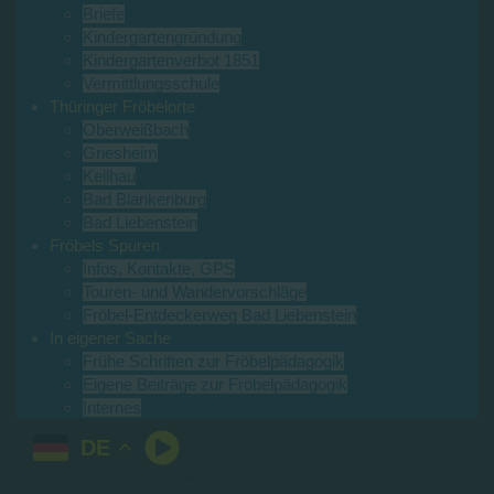
Briefe
Kindergartengründung
Kindergartenverbot 1851
Vermittlungsschule
Thüringer Fröbelorte
Oberweißbach
Griesheim
Keilhau
Bad Blankenburg
Bad Liebenstein
Fröbels Spuren
Infos, Kontakte, GPS
Touren- und Wandervorschläge
Fröbel-Entdeckerweg Bad Liebenstein
In eigener Sache
Frühe Schriften zur Fröbelpädagogik
Eigene Beiträge zur Fröbelpädagogik
Internes
DE