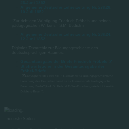
26.Juni 1852
Allgemeine Deutsche Lehrerzeitung Nr. 27&28,
10.Juli 1852
"Zur richtigen Würdigung Friedrich Fröbels und seines
pädagogischen Wirkens - S.M. Budich in
Allgemeine Deutsche Lehrerzeitung Nr. 23&24,
12.Juni 1852
Digitales Textarchiv zur Bildungsgeschichte des
deutschsprachigen Raumes:
Gesamtausgabe der Briefe Friedrich Fröbels
Stichwortsuche in der Gesamtausgabe der
Fröbel-Briefe
Copyright © 2017 BBF/HFF“ („Bibliothek für Bildungsgeschichtliche
Forschung des Deutschen Instituts für Internationale Pädagogische
Forschung Berlin“/„Prof. Dr. Heiland Fröbel-Forschungsstelle Universität
Duisburg-Essen“).
neueste Seiten