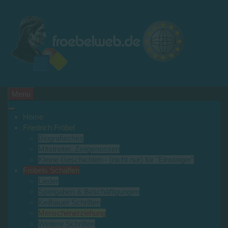
Menu
Home
Friedrich Fröbel
Biografisches
Mitstreiter, Zeitgenossen
Kleine Geschichten - (nicht nur) für "Einsteiger"
Fröbels Schaffen
Lieder
Spielgaben & Beschäftigungen
Keilhauer Schriften
Menschenerziehung
Weitere Schriften