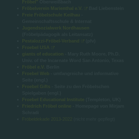
Fröbel"
Oberweißbach
Fröbelverein Marienthal e.V.
Bad Liebenstein
Freie Fröbelschule Keilhau
-
Gemeinschaftsschule & Internat
Jugendsozialwerk Nordhausen
(Fröbelpädagogik als Leitansatz)
Pestalozzi-Fröbel-Verband
(pfv)
Froebel USA
giants of education
- Mary Ruth Moore, Ph.D.
Univ. of the Incarnate Word San Antonio, Texas
Fröbel e.V.
Berlin
Froebel Web
- umfangreiche und informative
Seite (engl.)
Froebel Gifts
- Seite zu den Fröbelschen
Spielgaben (engl.)
Froebel Educational Institute
(Templeton, UK)
Friedrich Fröbel online
- Homepage von Mirjam
Schradi
Fröbeldekade 2013-2022
(nicht mehr gepflegt)