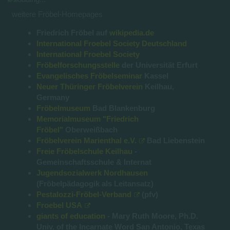
weitere Fröbel-Homepages
Friedrich Fröbel auf
wikipedia.de
International Froebel Society Deutschland
International Froebel Society
Fröbelforschungsstelle
der Universität Erfurt
Evangelisches Fröbelseminar
Kassel
Neuer Thüringer Fröbelverein
Keilhau,
Germany
Fröbelmuseum
Bad Blankenburg
Memorialmuseum "Friedrich
Fröbel"
Oberweißbach
Fröbelverein Marienthal e.V.
Bad Liebenstein
Freie Fröbelschule Keilhau
-
Gemeinschaftsschule & Internat
Jugendsozialwerk Nordhausen
(Fröbelpädagogik als Leitansatz)
Pestalozzi-Fröbel-Verband
(pfv)
Froebel USA
giants of education
- Mary Ruth Moore, Ph.D.
Univ. of the Incarnate Word San Antonio, Texas