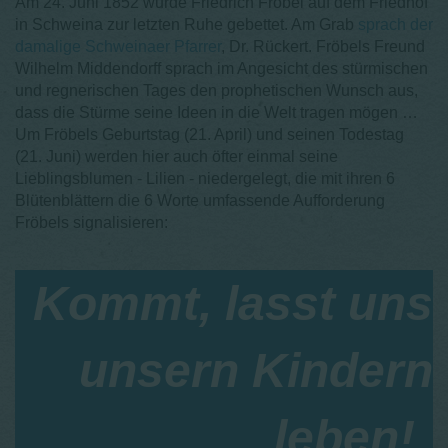
Am 24. Juni 1852 wurde Friedrich Fröbel auf dem Friedhof
in Schweina zur letzten Ruhe gebettet. Am Grab
sprach der
damalige Schweinaer Pfarrer
, Dr. Rückert. Fröbels Freund
Wilhelm Middendorff sprach im Angesicht des stürmischen
und regnerischen Tages den prophetischen Wunsch aus,
dass die Stürme seine Ideen in die Welt tragen mögen …
Um Fröbels Geburtstag (21. April) und seinen Todestag
(21. Juni) werden hier auch öfter einmal seine
Lieblingsblumen - Lilien - niedergelegt, die mit ihren 6
Blütenblättern die 6 Worte umfassende Aufforderung
Fröbels signalisieren:
Kommt, lasst uns
unsern Kindern
leben!