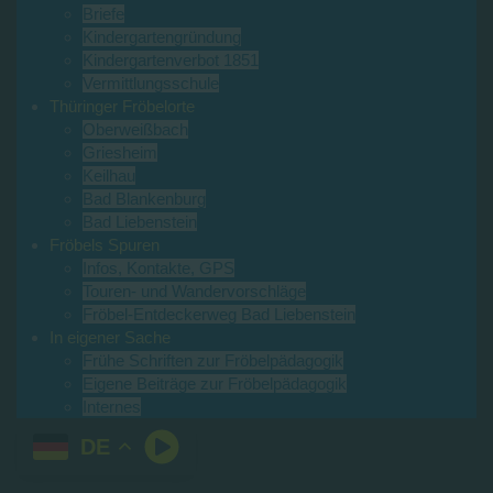
Briefe
Kindergartengründung
Kindergartenverbot 1851
Vermittlungsschule
Thüringer Fröbelorte
Oberweißbach
Griesheim
Keilhau
Bad Blankenburg
Bad Liebenstein
Fröbels Spuren
Infos, Kontakte, GPS
Touren- und Wandervorschläge
Fröbel-Entdeckerweg Bad Liebenstein
In eigener Sache
Frühe Schriften zur Fröbelpädagogik
Eigene Beiträge zur Fröbelpädagogik
Internes
DE