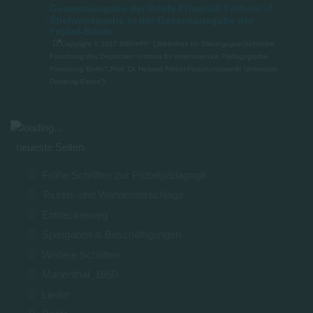
Gesamtausgabe der Briefe Friedrich Fröbels
Stichwortsuche in der Gesamtausgabe der
Fröbel-Briefe
Copyright © 2017 BBF/HFF“ („Bibliothek für Bildungsgeschichtliche
Forschung des Deutschen Instituts für Internationale Pädagogische
Forschung Berlin“/„Prof. Dr. Heiland Fröbel-Forschungsstelle Universität
Duisburg-Essen“).
neueste Seiten
Frühe Schriften zur Fröbelpädagogik
Touren- und Wandervorschläge
Entdeckerweg
Spielgaben & Beschäftigungen
Weitere Schriften
Marienthal_1850
Lieder