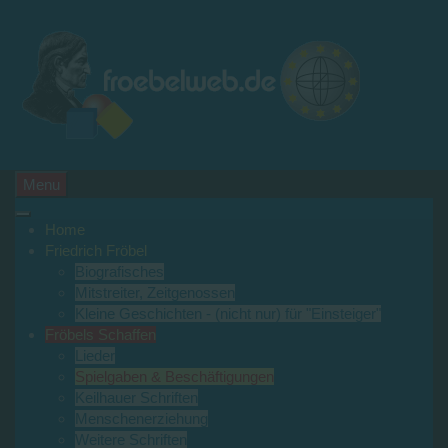
Menu
Home
Friedrich Fröbel
Biografisches
Mitstreiter, Zeitgenossen
Kleine Geschichten - (nicht nur) für "Einsteiger"
Fröbels Schaffen
Lieder
Spielgaben & Beschäftigungen
Keilhauer Schriften
Menschenerziehung
Weitere Schriften