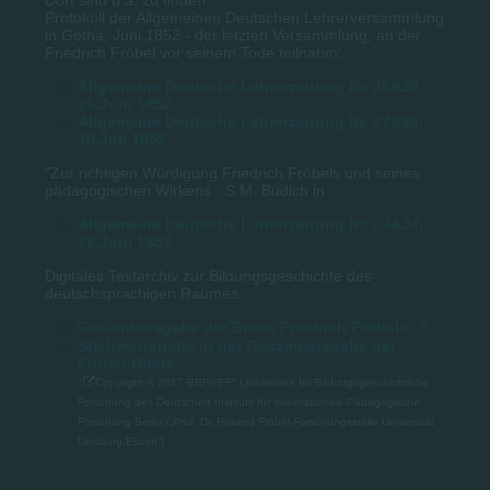
Protokoll der Allgemeinen Deutschen Lehrerversammlung
in Gotha, Juni 1852 - der letzten Versammlung, an der
Friedrich Fröbel vor seinem Tode teilnahm:
Allgemeine Deutsche Lehrerzeitung Nr. 25&26,
26.Juni 1852
Allgemeine Deutsche Lehrerzeitung Nr. 27&28,
10.Juli 1852
"Zur richtigen Würdigung Friedrich Fröbels und seines
pädagogischen Wirkens - S.M. Budich in
Allgemeine Deutsche Lehrerzeitung Nr. 23&24,
12.Juni 1852
Digitales Textarchiv zur Bildungsgeschichte des
deutschsprachigen Raumes:
Gesamtausgabe der Briefe Friedrich Fröbels
Stichwortsuche in der Gesamtausgabe der
Fröbel-Briefe
Copyright © 2017 BBF/HFF“ („Bibliothek für Bildungsgeschichtliche
Forschung des Deutschen Instituts für Internationale Pädagogische
Forschung Berlin“/„Prof. Dr. Heiland Fröbel-Forschungsstelle Universität
Duisburg-Essen“).