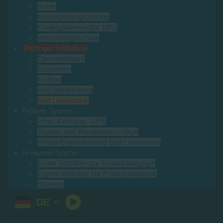
Briefe
Kindergartengründung
Kindergartenverbot 1851
Vermittlungsschule
Thüringer Fröbelorte
Oberweißbach
Griesheim
Keilhau
Bad Blankenburg
Bad Liebenstein
Fröbels Spuren
Infos, Kontakte, GPS
Touren- und Wandervorschläge
Fröbel-Entdeckerweg Bad Liebenstein
In eigener Sache
Frühe Schriften zur Fröbelpädagogik
Eigene Beiträge zur Fröbelpädagogik
Internes
DE