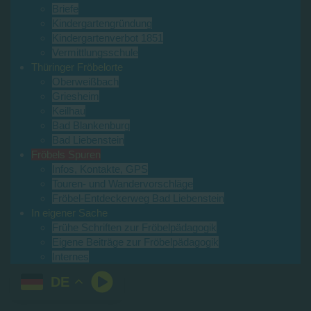
Briefe
Kindergartengründung
Kindergartenverbot 1851
Vermittlungsschule
Thüringer Fröbelorte
Oberweißbach
Griesheim
Keilhau
Bad Blankenburg
Bad Liebenstein
Fröbels Spuren
Infos, Kontakte, GPS
Touren- und Wandervorschläge
Fröbel-Entdeckerweg Bad Liebenstein
In eigener Sache
Frühe Schriften zur Fröbelpädagogik
Eigene Beiträge zur Fröbelpädagogik
Internes
DE