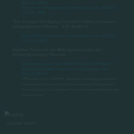
26.Juni 1852
Allgemeine Deutsche Lehrerzeitung Nr. 27&28,
10.Juli 1852
"Zur richtigen Würdigung Friedrich Fröbels und seines
pädagogischen Wirkens - S.M. Budich in
Allgemeine Deutsche Lehrerzeitung Nr. 23&24,
12.Juni 1852
Digitales Textarchiv zur Bildungsgeschichte des
deutschsprachigen Raumes:
Gesamtausgabe der Briefe Friedrich Fröbels
Stichwortsuche in der Gesamtausgabe der
Fröbel-Briefe
Copyright © 2017 BBF/HFF“ („Bibliothek für Bildungsgeschichtliche
Forschung des Deutschen Instituts für Internationale Pädagogische
Forschung Berlin“/„Prof. Dr. Heiland Fröbel-Forschungsstelle Universität
Duisburg-Essen“).
neueste Seiten