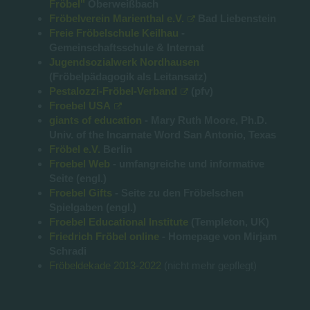
Fröbel"
Oberweißbach
Fröbelverein Marienthal e.V.
Bad Liebenstein
Freie Fröbelschule Keilhau
-
Gemeinschaftsschule & Internat
Jugendsozialwerk Nordhausen
(Fröbelpädagogik als Leitansatz)
Pestalozzi-Fröbel-Verband
(pfv)
Froebel USA
giants of education
- Mary Ruth Moore, Ph.D.
Univ. of the Incarnate Word San Antonio, Texas
Fröbel e.V.
Berlin
Froebel Web
- umfangreiche und informative
Seite (engl.)
Froebel Gifts
- Seite zu den Fröbelschen
Spielgaben (engl.)
Froebel Educational Institute
(Templeton, UK)
Friedrich Fröbel online
- Homepage von Mirjam
Schradi
Fröbeldekade 2013-2022
(nicht mehr gepflegt)