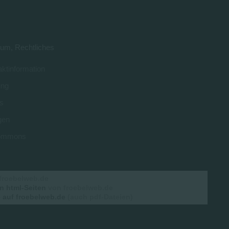
um, Rechtliches
ktinformation
ung
s
gen
 commons
froebelweb.de
n html-Seiten
von froebelweb.de
auf froebelweb.de
(auch pdf-Dateien)