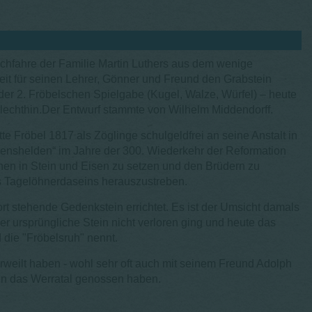
achfahre der Familie Martin Luthers aus dem wenige
eit für seinen Lehrer, Gönner und Freund den Grabstein
 der 2. Fröbelschen Spielgabe (Kugel, Walze, Würfel) – heute
lechthin.Der Entwurf stammte von Wilhelm Middendorff.
e Fröbel 1817 als Zöglinge schulgeldfrei an seine Anstalt in
enshelden“ im Jahre der 300. Wiederkehr der Reformation
lchen in Stein und Eisen zu setzen und den Brüdern zu
 Tagelöhnerdaseins herauszustreben.
rt stehende Gedenkstein errichtet. Es ist der Umsicht damals
 ursprüngliche Stein nicht verloren ging und heute das
 die "Fröbelsruh" nennt.
erweilt haben - wohl sehr oft auch mit seinem Freund Adolph
in das Werratal genossen haben.