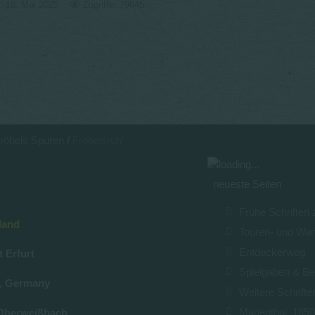
rt: 16. Mai 2025
Zugriffe: 79645
Fröbels Spuren
Fröbelsruh'
neueste Seiten
Frühe Schriften
land
Touren- und Wa
Entdeckerweg
t Erfurt
Spielgaben & Be
u, Germany
Weitere Schrifte
Marienthal_185
Oberweißbach