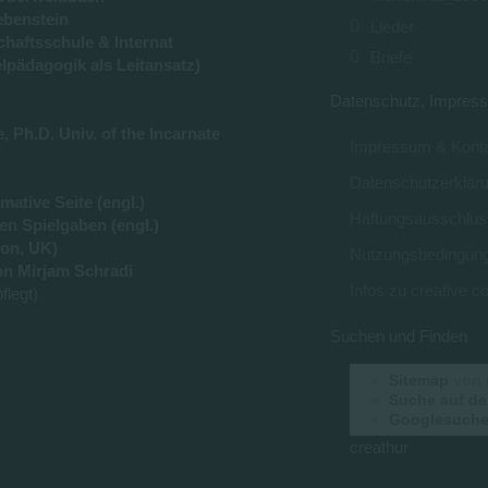
ebenstein
Lieder
haftsschule & Internat
Briefe
lpädagogik als Leitansatz)
Datenschutz, Impress
 Ph.D. Univ. of the Incarnate
Impressum & Konta
Datenschutzerklär
ative Seite (engl.)
Haftungsausschlus
en Spielgaben (engl.)
on, UK)
Nutzungsbedingun
n Mirjam Schradi
Infos zu creative
flegt)
Suchen und Finden
Sitemap
von 
Suche auf de
Googlesuche 
creathur