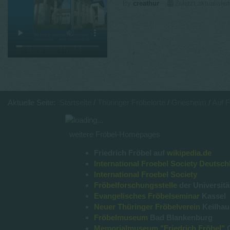
By
creathur
Zuletzt aktualisie
Aktuelle Seite:
Startseite
Thüringer Fröbelorte
Griesheim
Auf 
weitere Fröbel-Homepages
Friedrich Fröbel auf
wikipedia.de
International Froebel Society Deutsch
International Froebel Society
Fröbelforschungsstelle
der Universitä
Evangelisches Fröbelseminar
Kassel
Neuer Thüringer Fröbelverein
Keilha
Fröbelmuseum
Bad Blankenburg
Memorialmuseum "Friedrich Fröbel"