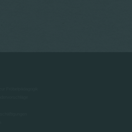
 zur Fröbelpädagogik
ndervorschläge
schäftigungen
n
0