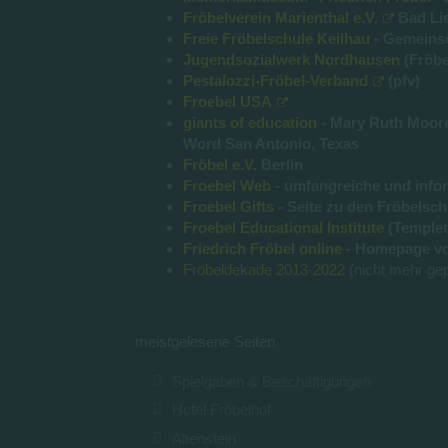
Fröbelverein Marienthal e.V.
Bad Li
Freie Fröbelschule Keilhau
- Gemeinsc
Jugendsozialwerk Nordhausen
(Fröbe
Pestalozzi-Fröbel-Verband
(pfv)
Froebel USA
giants of education
- Mary Ruth Moore,
Word San Antonio, Texas
Fröbel e.V.
Berlin
Froebel Web
- umfangreiche und inform
Froebel Gifts
- Seite zu den Fröbelsch
Froebel Educational Institute
(Templet
Friedrich Fröbel online
- Homepage vo
Fröbeldekade 2013-2022
(nicht mehr gep
meistgelesene Seiten
Spielgaben & Beschäftigungen
Hotel Fröbelhof
Altenstein