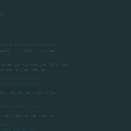
hof
schaftliche Forschung (BBF)
dungsforschung und Bildungsinformation
rsammlung in Gotha, Juni 1852 - der
vor seinem Tode teilnahm:
 25&26, 26.Juni 1852
 27&28, 10.Juli 1852
nd seines pädagogischen Wirkens -
 23&24, 12.Juni 1852
des deutschsprachigen Raumes:
röbels
der Fröbel-Briefe