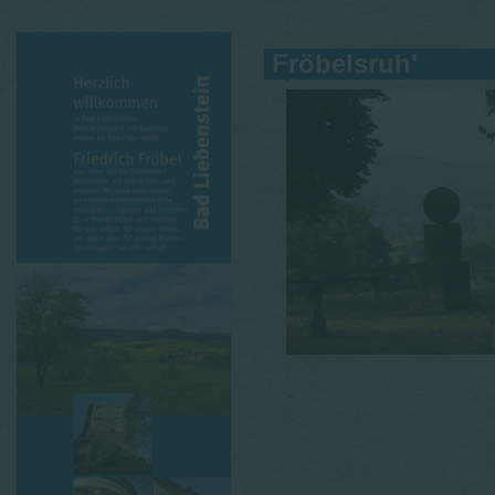
Fröbelsruh'