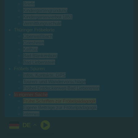
Briefe
Kindergartengründung
Kindergartenverbot 1851
Vermittlungsschule
Thüringer Fröbelorte
Oberweißbach
Griesheim
Keilhau
Bad Blankenburg
Bad Liebenstein
Fröbels Spuren
Infos, Kontakte, GPS
Touren- und Wandervorschläge
Fröbel-Entdeckerweg Bad Liebenstein
In eigener Sache
Frühe Schriften zur Fröbelpädagogik
Eigene Beiträge zur Fröbelpädagogik
Internes
DE