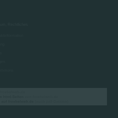
um, Rechtliches
ktinformation
ung
s
gen
 commons
froebelweb.de
n html-Seiten
von froebelweb.de
auf froebelweb.de
(auch pdf-Dateien)