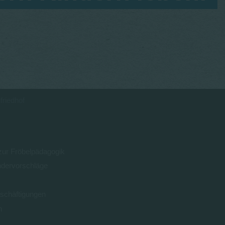
friedhof
 zur Fröbelpädagogik
ndervorschläge
schäftigungen
n
0