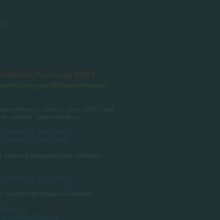
hof
schaftliche Forschung (BBF)
dungsforschung und Bildungsinformation
rsammlung in Gotha, Juni 1852 - der
vor seinem Tode teilnahm:
 25&26, 26.Juni 1852
 27&28, 10.Juli 1852
nd seines pädagogischen Wirkens -
 23&24, 12.Juni 1852
des deutschsprachigen Raumes:
röbels
der Fröbel-Briefe