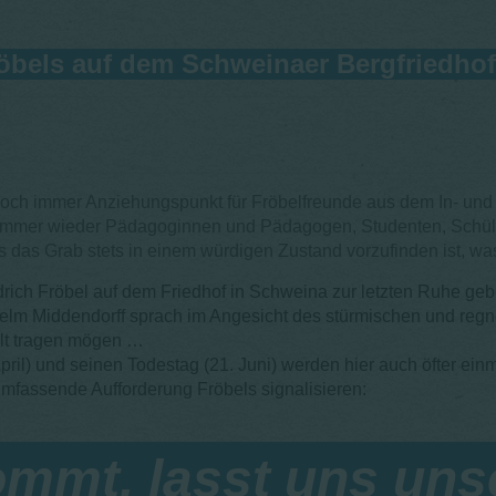
öbels auf dem Schweinaer Bergfriedhof
 noch immer Anziehungspunkt für Fröbelfreunde aus dem In- un
m immer wieder Pädagoginnen und Pädagogen, Studenten, Schüler
s das Grab stets in einem würdigen Zustand vorzufinden ist, 
rich Fröbel auf dem Friedhof in Schweina zur letzten Ruhe geb
helm Middendorff sprach im Angesicht des stürmischen und reg
elt tragen mögen …
ril) und seinen Todestag (21. Juni) werden hier auch öfter einma
umfassende Aufforderung Fröbels signalisieren:
mmt, lasst uns uns