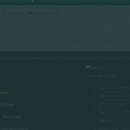
rt: 16. Mai 2025
Zugriffe: 83566
rschläge
Auf Fröbels Spuren
Fröbelgrab auf dem Schweinaer Berg
neueste Seiten
Frühe Schriften
land
Touren- und Wa
Entdeckerweg
t Erfurt
Spielgaben & Be
u, Germany
Weitere Schrifte
Marienthal_185
Oberweißbach