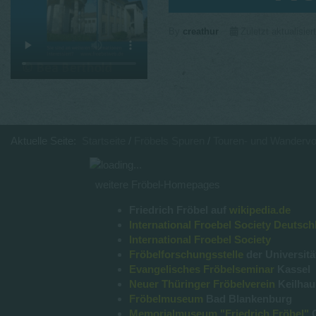
By
creathur
Zuletzt aktualisie
Aktuelle Seite:
Startseite
Fröbels Spuren
Touren- und Wandervo
weitere Fröbel-Homepages
Friedrich Fröbel auf
wikipedia.de
International Froebel Society Deutsch
International Froebel Society
Fröbelforschungsstelle
der Universitä
Evangelisches Fröbelseminar
Kassel
Neuer Thüringer Fröbelverein
Keilha
Fröbelmuseum
Bad Blankenburg
Memorialmuseum "Friedrich Fröbel"