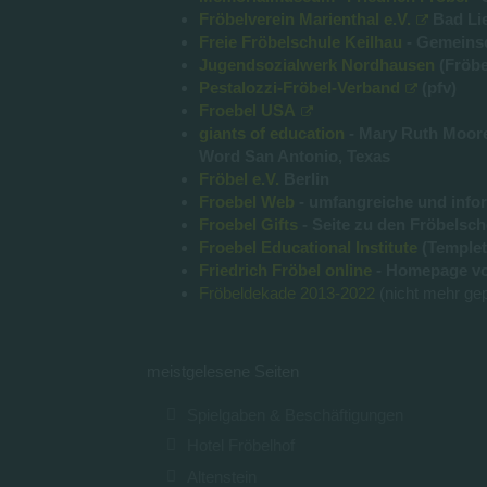
Fröbelverein Marienthal e.V.
Bad Li
Freie Fröbelschule Keilhau
- Gemeinsc
Jugendsozialwerk Nordhausen
(Fröbe
Pestalozzi-Fröbel-Verband
(pfv)
Froebel USA
giants of education
- Mary Ruth Moore,
Word San Antonio, Texas
Fröbel e.V.
Berlin
Froebel Web
- umfangreiche und inform
Froebel Gifts
- Seite zu den Fröbelsch
Froebel Educational Institute
(Templet
Friedrich Fröbel online
- Homepage vo
Fröbeldekade 2013-2022
(nicht mehr gep
meistgelesene Seiten
Spielgaben & Beschäftigungen
Hotel Fröbelhof
Altenstein