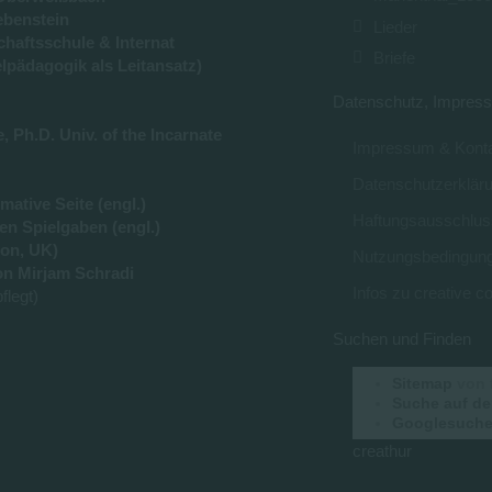
ebenstein
Lieder
haftsschule & Internat
Briefe
lpädagogik als Leitansatz)
Datenschutz, Impress
 Ph.D. Univ. of the Incarnate
Impressum & Konta
Datenschutzerklär
ative Seite (engl.)
Haftungsausschlus
en Spielgaben (engl.)
on, UK)
Nutzungsbedingun
n Mirjam Schradi
Infos zu creative
flegt)
Suchen und Finden
Sitemap
von 
Suche auf de
Googlesuche 
creathur