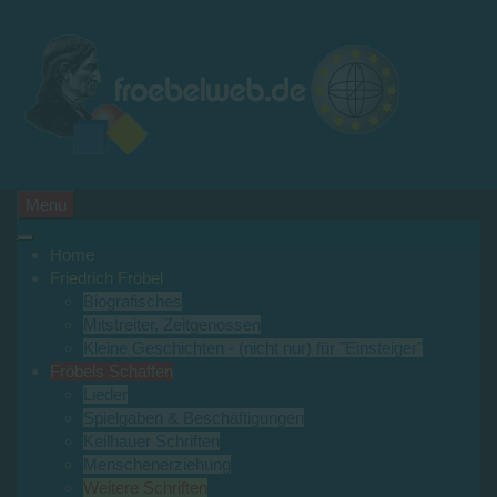
Menu
Home
Friedrich Fröbel
Biografisches
Mitstreiter, Zeitgenossen
Kleine Geschichten - (nicht nur) für "Einsteiger"
Fröbels Schaffen
Lieder
Spielgaben & Beschäftigungen
Keilhauer Schriften
Menschenerziehung
Weitere Schriften