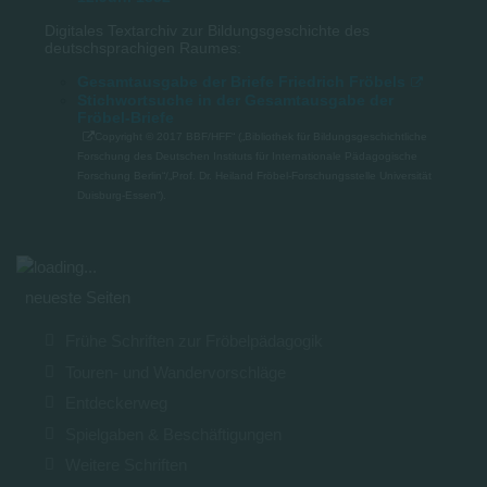
Digitales Textarchiv zur Bildungsgeschichte des
deutschsprachigen Raumes:
Gesamtausgabe der Briefe Friedrich Fröbels
Stichwortsuche in der Gesamtausgabe der
Fröbel-Briefe
Copyright © 2017 BBF/HFF“ („Bibliothek für Bildungsgeschichtliche
Forschung des Deutschen Instituts für Internationale Pädagogische
Forschung Berlin“/„Prof. Dr. Heiland Fröbel-Forschungsstelle Universität
Duisburg-Essen“).
neueste Seiten
Frühe Schriften zur Fröbelpädagogik
Touren- und Wandervorschläge
Entdeckerweg
Spielgaben & Beschäftigungen
Weitere Schriften