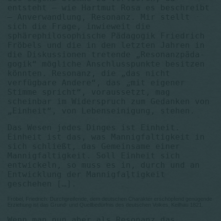
entsteht – wie Hartmut Rosa es beschreibt
– Anverwandlung, Resonanz. Mir stellt
sich die Frage, inwieweit die
sphärephilosophische Pädagogik Friedrich
Fröbels und die in den letzten Jahren in
die Diskussionen tretende „Resonanzpäda­
gogik“ mögliche Anschlusspunkte besitzen
könnten. Resonanz, die „das nicht
verfügbare Andere“, das „mit eigener
Stimme spricht“, voraussetzt, mag
scheinbar im Widerspruch zum Gedanken von
„Einheit“, von Lebenseinigung, stehen.
Das Wesen jedes Dinges ist Einheit.
Einheit ist das, was Mannigfaltigkeit in
sich schließt, das Gemeinsame einer
Mannigfaltigkeit. Soll Einheit sich
entwickeln, so muss es in, durch und an
Entwicklung der Mannigfaltigkeit
geschehen […].
Fröbel, Friedrich: Durchgreifende, dem deutschen Charakter erschöpfend genügende
Erziehung ist das Grund- und Quellbedürfnis des deutschen Volkes, Keilhau 1821.
Wenn man nun aber als Resonanz das