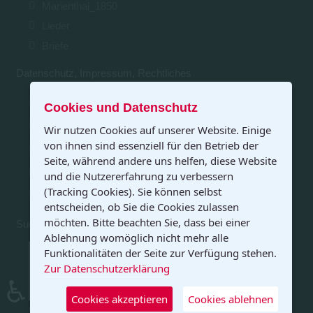
Marienthal_1850
Lieder
Briefe
Datenschutz, Impressum, Rechtliches
Impressum & Kontaktinformation
Cookies und Datenschutz
Datenschutzerklärung
Wir nutzen Cookies auf unserer Website. Einige
von ihnen sind essenziell für den Betrieb der
Haftungsausschluss
Seite, während andere uns helfen, diese Website
Nutzungsbedingungen
und die Nutzererfahrung zu verbessern
(Tracking Cookies). Sie können selbst
Infos zu creative commons
entscheiden, ob Sie die Cookies zulassen
möchten. Bitte beachten Sie, dass bei einer
Suchen und Finden
Ablehnung womöglich nicht mehr alle
Funktionalitäten der Seite zur Verfügung stehen.
Sitemap
von froebelweb.de
Suche auf den html-Seiten
von froebelweb.de
Zur Datenschutzerklärung
Googlesuche auf froebelweb.de
(auch pdf-
♿
Dateien)
Cookies akzeptieren
Cookies ablehnen
creathur