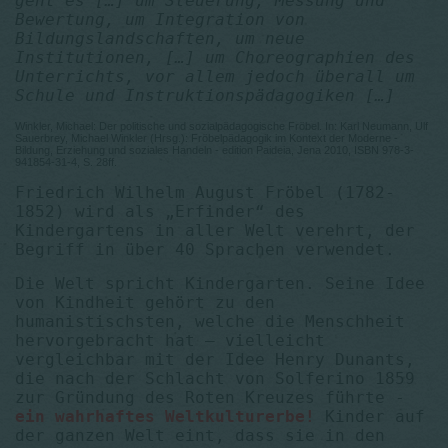
geht es […] um Steuerung, Messung und
Bewertung, um Integration von
Bildungslandschaften, um neue
Institutionen, […] um Choreographien des
Unterrichts, vor allem jedoch überall um
Schule und Instruktionspädagogiken […]
Winkler, Michael: Der politische und sozialpädagogische Fröbel. In: Karl Neumann, Ulf
Sauerbrey, Michael Winkler (Hrsg.): Fröbelpädagogik im Kontext der Moderne -
Bildung, Erziehung und soziales Handeln - edition Paideia, Jena 2010, ISBN 978-3-
941854-31-4, S. 28ff.
Friedrich Wilhelm August Fröbel (1782-
1852) wird als „Erfinder“ des
Kindergartens in aller Welt verehrt, der
Begriff in über 40 Sprachen verwendet.
Die Welt spricht Kindergarten. Seine Idee
von Kindheit gehört zu den
humanistischsten, welche die Menschheit
hervorgebracht hat – vielleicht
vergleichbar mit der Idee Henry Dunants,
die nach der Schlacht von Solferino 1859
zur Gründung des Roten Kreuzes führte -
ein wahrhaftes Weltkulturerbe!
Kinder auf
der ganzen Welt eint, dass sie in den