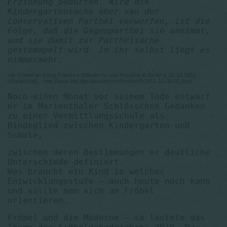
Erziehung bedürfen. Wird die
Kindergartensache aber von der
conservativen Parthei verworfen, ist die
Folge, daß die Gegenparthei sie annimmt,
und sie damit zur Partheisache
gestemmpelt wird. In ihr selbst liegt es
nimmermehr.
vgl. Fröbel an König Friedrich Wilhelm IV. von Preußen in Berlin v. 31.10.1851
(Marienthal). - http://opac.bbf.dipf.de/editionen/froebel/fb1851-10-31-01.html
Noch einen Monat vor seinem Tode entwarf
er im Marienthaler Schlösschen Gedanken
zu einer Vermittlungs­schule als
Bindeglied zwischen Kindergarten und
Schule,
zwischen deren Bestimmungen er deutliche
Unterschiede definiert.
Was braucht ein Kind in welcher
Entwicklungsstufe – auch heute noch kann
und sollte man sich an Fröbel
orientieren.
Fröbel und die Moderne – so lautete das