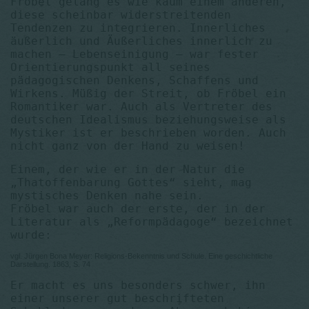
Fröbel gelang es wie kaum einem anderen,
diese scheinbar widerstreitenden
Tendenzen zu integrieren. Innerliches
äußerlich und Äußerliches innerlich zu
machen – Lebenseini­gung – war fester
Orientierungspunkt all seines
pädagogischen Denkens, Schaffens und
Wirkens. Müßig der Streit, ob Fröbel ein
Romantiker war. Auch als Vertreter des
deutschen Idealismus beziehungsweise als
Mystiker ist er beschrieben worden. Auch
nicht ganz von der Hand zu weisen!
Einem, der wie er in der Natur die
„Thatoffenbarung Gottes“ sieht, mag
mystisches Denken nahe sein.
Fröbel war auch der erste, der in der
Literatur als „Reformpädagoge“ bezeichnet
wurde:
vgl. Jürgen Bona Meyer: Religions-Bekenntnis und Schule. Eine geschichtliche
Darstellung. 1863, S. 74
Er macht es uns besonders schwer, ihn
einer unserer gut beschrifteten