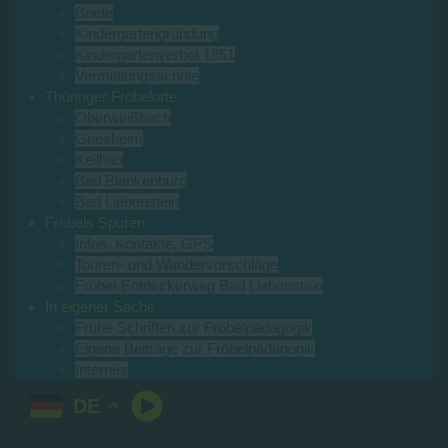
Briefe
Kindergartengründung
Kindergartenverbot 1851
Vermittlungsschule
Thüringer Fröbelorte
Oberweißbach
Griesheim
Keilhau
Bad Blankenburg
Bad Liebenstein
Fröbels Spuren
Infos, Kontakte, GPS
Touren- und Wandervorschläge
Fröbel-Entdeckerweg Bad Liebenstein
In eigener Sache
Frühe Schriften zur Fröbelpädagogik
Eigene Beiträge zur Fröbelpädagogik
Internes
DE