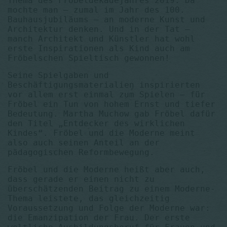
Thema des Fröbeldekadejahres 2019. Da
mochte man – zumal im Jahr des 100.
Bauhausjubiläums – an moderne Kunst und
Architektur denken. Und in der Tat –
manch Architekt und Künstler hat wohl
erste Inspirationen als Kind auch am
Fröbelschen Spieltisch gewonnen!
Seine Spielgaben und
Beschäftigungsmaterialien inspirierten
vor allem erst einmal zum Spielen – für
Fröbel ein Tun von hohem Ernst und tiefer
Bedeutung. Martha Muchow gab Fröbel dafür
den Titel „Entdecker des wirklichen
Kindes“. Fröbel und die Moderne meint
also auch seinen Anteil an der
pädagogischen Reformbewegung.
Fröbel und die Moderne heißt aber auch,
dass gerade er einen nicht zu
überschätzenden Beitrag zu einem Moderne-
Thema leistete, das gleichzeitig
Voraussetzung und Folge der Moderne war:
die Emanzipation der Frau. Der erste