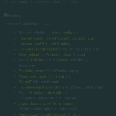
Aktuelle Seite:
Startseite
Fröbels Schaffen
weitere Fröbel-Homepages
Friedrich Fröbel auf
wikipedia.de
International Froebel Society Deutschland
International Froebel Society
Fröbelforschungsstelle
der Universität Erfurt
Evangelisches Fröbelseminar
Kassel
Neuer Thüringer Fröbelverein
Keilhau,
Germany
Fröbelmuseum
Bad Blankenburg
Memorialmuseum "Friedrich
Fröbel"
Oberweißbach
Fröbelverein Marienthal e.V.
Bad Liebenstein
Freie Fröbelschule Keilhau
-
Gemeinschaftsschule & Internat
Jugendsozialwerk Nordhausen
(Fröbelpädagogik als Leitansatz)
Pestalozzi-Fröbel-Verband
(pfv)