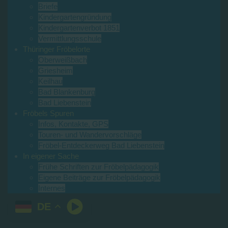
Briefe
Kindergartengründung
Kindergartenverbot 1851
Vermittlungsschule
Thüringer Fröbelorte
Oberweißbach
Griesheim
Keilhau
Bad Blankenburg
Bad Liebenstein
Fröbels Spuren
Infos, Kontakte, GPS
Touren- und Wandervorschläge
Fröbel-Entdeckerweg Bad Liebenstein
In eigener Sache
Frühe Schriften zur Fröbelpädagogik
Eigene Beiträge zur Fröbelpädagogik
Internes
DE