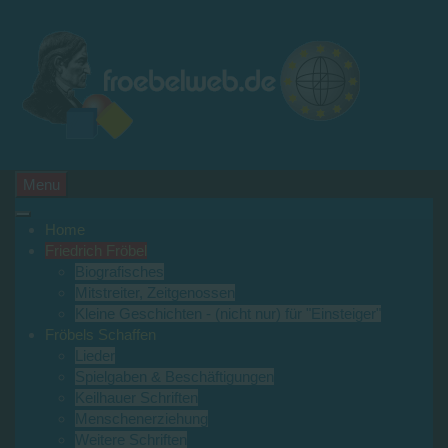
Menu
Home
Friedrich Fröbel
Biografisches
Mitstreiter, Zeitgenossen
Kleine Geschichten - (nicht nur) für "Einsteiger"
Fröbels Schaffen
Lieder
Spielgaben & Beschäftigungen
Keilhauer Schriften
Menschenerziehung
Weitere Schriften