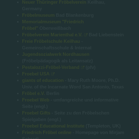
Neuer Thüringer Fröbelverein
Keilhau,
Germany
Fröbelmuseum
Bad Blankenburg
Memorialmuseum "Friedrich
Fröbel"
Oberweißbach
Fröbelverein Marienthal e.V.
Bad Liebenstein
Freie Fröbelschule Keilhau
-
Gemeinschaftsschule & Internat
Jugendsozialwerk Nordhausen
(Fröbelpädagogik als Leitansatz)
Pestalozzi-Fröbel-Verband
(pfv)
Froebel USA
giants of education
- Mary Ruth Moore, Ph.D.
Univ. of the Incarnate Word San Antonio, Texas
Fröbel e.V.
Berlin
Froebel Web
- umfangreiche und informative
Seite (engl.)
Froebel Gifts
- Seite zu den Fröbelschen
Spielgaben (engl.)
Froebel Educational Institute
(Templeton, UK)
Friedrich Fröbel online
- Homepage von Mirjam
Schradi