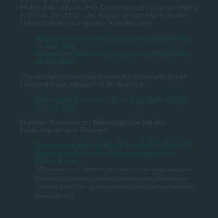
Protokoll der Allgemeinen Deutschen Lehrerversammlung
in Gotha, Juni 1852 - der letzten Versammlung, an der
Friedrich Fröbel vor seinem Tode teilnahm:
Allgemeine Deutsche Lehrerzeitung Nr. 25&26,
26.Juni 1852
Allgemeine Deutsche Lehrerzeitung Nr. 27&28,
10.Juli 1852
"Zur richtigen Würdigung Friedrich Fröbels und seines
pädagogischen Wirkens - S.M. Budich in
Allgemeine Deutsche Lehrerzeitung Nr. 23&24,
12.Juni 1852
Digitales Textarchiv zur Bildungsgeschichte des
deutschsprachigen Raumes:
Gesamtausgabe der Briefe Friedrich Fröbels
Stichwortsuche in der Gesamtausgabe der
Fröbel-Briefe
Copyright © 2017 BBF/HFF“ („Bibliothek für Bildungsgeschichtliche
Forschung des Deutschen Instituts für Internationale Pädagogische
Forschung Berlin“/„Prof. Dr. Heiland Fröbel-Forschungsstelle Universität
Duisburg-Essen“).