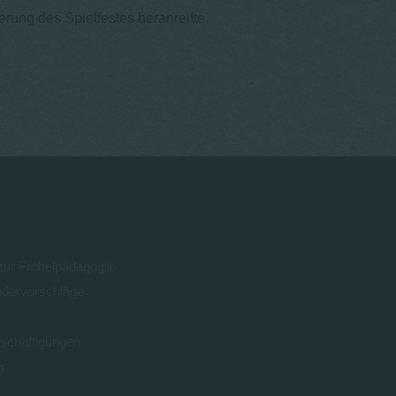
rung des Spielfestes heranreifte.
 zur Fröbelpädagogik
ndervorschläge
schäftigungen
n
0