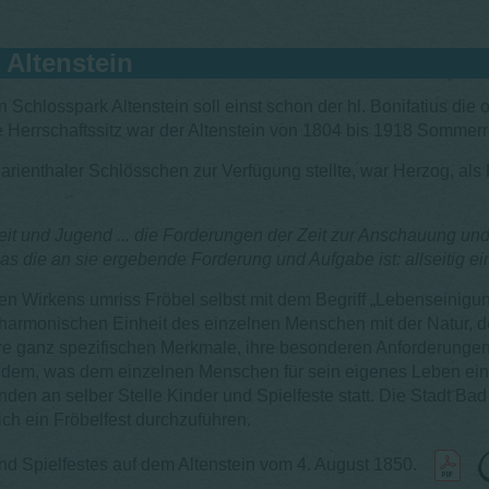
Altenstein
 Schlosspark Altenstein soll einst schon der hl. Bonifatius di
e Herrschaftssitz war der Altenstein von 1804 bis 1918 Somme
Marienthaler Schlösschen zur Verfügung stellte, war Herzog, al
it und Jugend ... die Forderungen der Zeit zur Anschauung und 
was die an sie ergebende Forderung und Aufgabe ist: allseitig e
n Wirkens umriss Fröbel selbst mit dem Begriff „Lebenseinigung
harmonischen Einheit des einzelnen Menschen mit der Natur, de
ihre ganz spezifischen Merkmale, ihre besonderen Anforderunge
d dem, was dem einzelnen Menschen für sein eigenes Leben einen
nden an selber Stelle Kinder und Spielfeste statt. Die Stadt B
lich ein Fröbelfest durchzuführen.
d Spielfestes auf dem Altenstein v
om 4. August 1850.