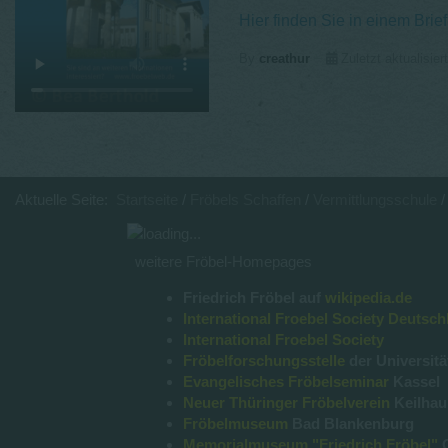
Hier finden Sie in einem Brie
By
creathur
Zuletzt aktualisie
Aktuelle Seite:
Startseite
Fröbels Schaffen
Vermittlungsschule
weitere Fröbel-Homepages
Friedrich Fröbel auf
wikipedia.de
International Froebel Society Deutsch
International Froebel Society
Fröbelforschungsstelle
der Universitä
Evangelisches Fröbelseminar
Kassel
Neuer Thüringer Fröbelverein
Keilha
Fröbelmuseum
Bad Blankenburg
Memorialmuseum "Friedrich Fröbel"