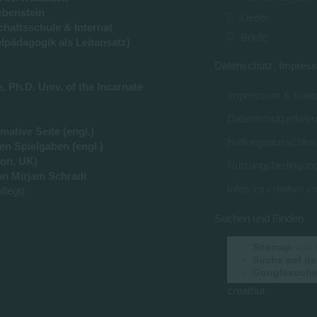
ebenstein
Lieder
haftsschule & Internat
Briefe
lpädagogik als Leitansatz)
Datenschutz, Impress
 Ph.D. Univ. of the Incarnate
Impressum & Konta
Datenschutzerklär
ative Seite (engl.)
Haftungsausschlus
en Spielgaben (engl.)
on, UK)
Nutzungsbedingun
n Mirjam Schradi
Infos zu creative
flegt)
Suchen und Finden
Sitemap
von 
Suche auf de
Googlesuche 
creathur