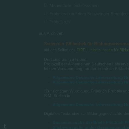
Marienthaler Schlösschen
Fröbelgrab auf dem Schweinaer Bergfried
Fröbelsruh'
aus Archiven
Seiten der Bibliothek für Bildungswissen
auf den Seiten des
DIPF | Leibniz-Institut für Bil
Dort sind u.a. zu finden:
Protokoll der Allgemeinen Deutschen Lehrerve
letzten Versammlung, an der Friedrich Fröbel 
Allgemeine Deutsche Lehrerzeitung Nr.
Allgemeine Deutsche Lehrerzeitung Nr.
"Zur richtigen Würdigung Friedrich Fröbels u
S.M. Budich in
Allgemeine Deutsche Lehrerzeitung Nr.
Digitales Textarchiv zur Bildungsgeschichte 
Gesamtausgabe der Briefe Friedrich F
Stichwortsuche in der Gesamtausgabe 