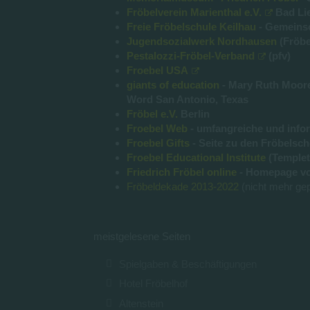
Fröbelverein Marienthal e.V.
Bad Li
Freie Fröbelschule Keilhau
- Gemeinsc
Jugendsozialwerk Nordhausen
(Fröbe
Pestalozzi-Fröbel-Verband
(pfv)
Froebel USA
giants of education
- Mary Ruth Moore,
Word San Antonio, Texas
Fröbel e.V.
Berlin
Froebel Web
- umfangreiche und inform
Froebel Gifts
- Seite zu den Fröbelsch
Froebel Educational Institute
(Templet
Friedrich Fröbel online
- Homepage vo
Fröbeldekade 2013-2022
(nicht mehr gep
meistgelesene Seiten
Spielgaben & Beschäftigungen
Hotel Fröbelhof
Altenstein