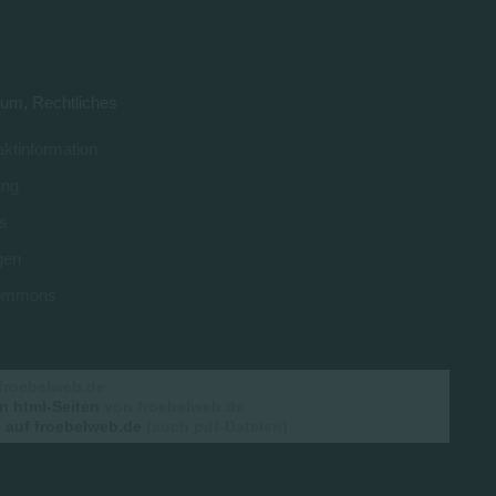
um, Rechtliches
ktinformation
ung
s
gen
 commons
froebelweb.de
n html-Seiten
von froebelweb.de
auf froebelweb.de
(auch pdf-Dateien)