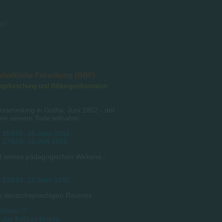
hof
schaftliche Forschung (BBF)
dungsforschung und Bildungsinformation
rsammlung in Gotha, Juni 1852 - der
vor seinem Tode teilnahm:
 25&26, 26.Juni 1852
 27&28, 10.Juli 1852
nd seines pädagogischen Wirkens -
 23&24, 12.Juni 1852
des deutschsprachigen Raumes:
röbels
der Fröbel-Briefe