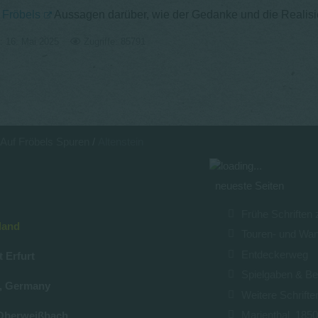
f Fröbels
Aussagen darüber, wie der Gedanke und die Realisie
rt: 16. Mai 2025
Zugriffe: 85791
Auf Fröbels Spuren
Altenstein
neueste Seiten
Frühe Schriften
land
Touren- und Wa
Entdeckerweg
t Erfurt
Spielgaben & Be
u, Germany
Weitere Schrifte
Marienthal_185
Oberweißbach