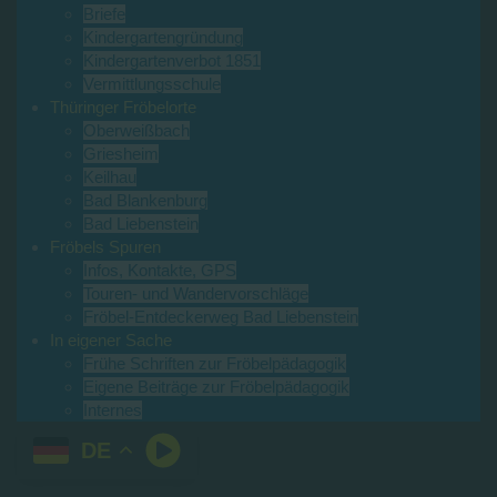
Briefe
Kindergartengründung
Kindergartenverbot 1851
Vermittlungsschule
Thüringer Fröbelorte
Oberweißbach
Griesheim
Keilhau
Bad Blankenburg
Bad Liebenstein
Fröbels Spuren
Infos, Kontakte, GPS
Touren- und Wandervorschläge
Fröbel-Entdeckerweg Bad Liebenstein
In eigener Sache
Frühe Schriften zur Fröbelpädagogik
Eigene Beiträge zur Fröbelpädagogik
Internes
DE