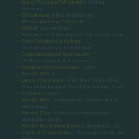
Neuer Thüringer Fröbelverein
Keilhau,
Germany
Fröbelmuseum
Bad Blankenburg
Memorialmuseum "Friedrich
Fröbel"
Oberweißbach
Fröbelverein Marienthal e.V.
Bad Liebenstein
Freie Fröbelschule Keilhau
-
Gemeinschaftsschule & Internat
Jugendsozialwerk Nordhausen
(Fröbelpädagogik als Leitansatz)
Pestalozzi-Fröbel-Verband
(pfv)
Froebel USA
giants of education
- Mary Ruth Moore, Ph.D.
Univ. of the Incarnate Word San Antonio, Texas
Fröbel e.V.
Berlin
Froebel Web
- umfangreiche und informative
Seite (engl.)
Froebel Gifts
- Seite zu den Fröbelschen
Spielgaben (engl.)
Froebel Educational Institute
(Templeton, UK)
Friedrich Fröbel online
- Homepage von Mirjam
Schradi