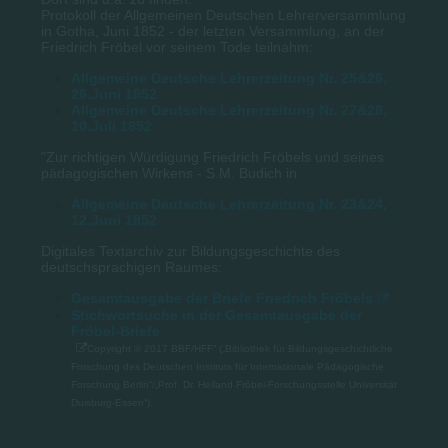
Protokoll der Allgemeinen Deutschen Lehrerversammlung
in Gotha, Juni 1852 - der letzten Versammlung, an der
Friedrich Fröbel vor seinem Tode teilnahm:
Allgemeine Deutsche Lehrerzeitung Nr. 25&26,
26.Juni 1852
Allgemeine Deutsche Lehrerzeitung Nr. 27&28,
10.Juli 1852
"Zur richtigen Würdigung Friedrich Fröbels und seines
pädagogischen Wirkens - S.M. Budich in
Allgemeine Deutsche Lehrerzeitung Nr. 23&24,
12.Juni 1852
Digitales Textarchiv zur Bildungsgeschichte des
deutschsprachigen Raumes:
Gesamtausgabe der Briefe Friedrich Fröbels
Stichwortsuche in der Gesamtausgabe der
Fröbel-Briefe
Copyright © 2017 BBF/HFF“ („Bibliothek für Bildungsgeschichtliche
Forschung des Deutschen Instituts für Internationale Pädagogische
Forschung Berlin“/„Prof. Dr. Heiland Fröbel-Forschungsstelle Universität
Duisburg-Essen“).