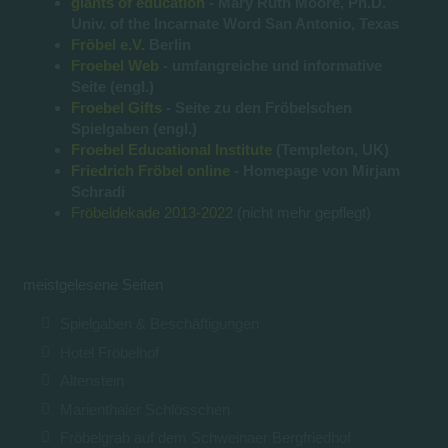
giants of education
- Mary Ruth Moore, Ph.D.
Univ. of the Incarnate Word San Antonio, Texas
Fröbel e.V.
Berlin
Froebel Web
- umfangreiche und informative
Seite (engl.)
Froebel Gifts
- Seite zu den Fröbelschen
Spielgaben (engl.)
Froebel Educational Institute
(Templeton, UK)
Friedrich Fröbel online
- Homepage von Mirjam
Schradi
Fröbeldekade 2013-2022
(nicht mehr gepflegt)
meistgelesene Seiten
Spielgaben & Beschäftigungen
Hotel Fröbelhof
Altenstein
Marienthaler Schlösschen
Fröbelgrab auf dem Schweinaer Bergfriedhof