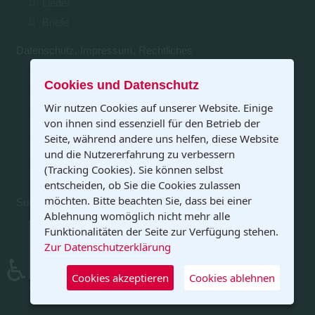
Lieder
Briefe
Datenschutz, Impressum, Rechtliches
Impressum & Kontaktinformation
Cookies und Datenschutz
Datenschutzerklärung
Wir nutzen Cookies auf unserer Website. Einige
von ihnen sind essenziell für den Betrieb der
Haftungsausschluss
Seite, während andere uns helfen, diese Website
Nutzungsbedingungen
und die Nutzererfahrung zu verbessern
(Tracking Cookies). Sie können selbst
Infos zu creative commons
entscheiden, ob Sie die Cookies zulassen
möchten. Bitte beachten Sie, dass bei einer
Suchen und Finden
Ablehnung womöglich nicht mehr alle
Funktionalitäten der Seite zur Verfügung stehen.
Sitemap
von froebelweb.de
Suche auf den html-Seiten
von froebelweb.de
Zur Datenschutzerklärung
Googlesuche auf froebelweb.de
(auch pdf-
♿
Dateien)
Cookies akzeptieren
Cookies ablehnen
creathur