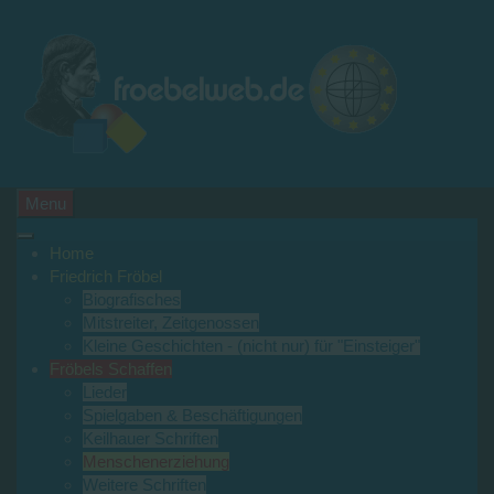
Menu
Home
Friedrich Fröbel
Biografisches
Mitstreiter, Zeitgenossen
Kleine Geschichten - (nicht nur) für "Einsteiger"
Fröbels Schaffen
Lieder
Spielgaben & Beschäftigungen
Keilhauer Schriften
Menschenerziehung
Weitere Schriften