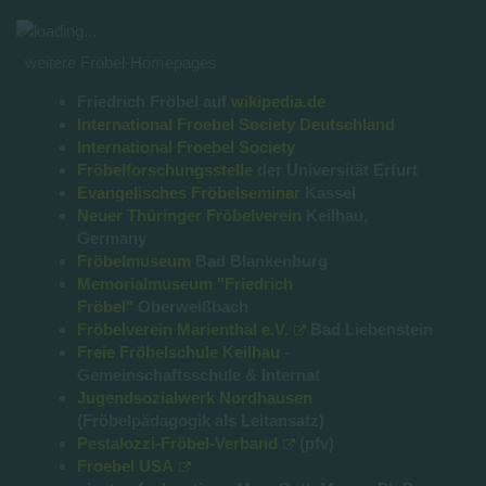
weitere Fröbel-Homepages
Friedrich Fröbel auf
wikipedia.de
International Froebel Society Deutschland
International Froebel Society
Fröbelforschungsstelle
der Universität Erfurt
Evangelisches Fröbelseminar
Kassel
Neuer Thüringer Fröbelverein
Keilhau,
Germany
Fröbelmuseum
Bad Blankenburg
Memorialmuseum "Friedrich
Fröbel"
Oberweißbach
Fröbelverein Marienthal e.V.
Bad Liebenstein
Freie Fröbelschule Keilhau
-
Gemeinschaftsschule & Internat
Jugendsozialwerk Nordhausen
(Fröbelpädagogik als Leitansatz)
Pestalozzi-Fröbel-Verband
(pfv)
Froebel USA