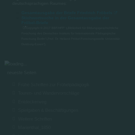
deutschsprachigen Raumes:
Gesamtausgabe der Briefe Friedrich Fröbels
Stichwortsuche in der Gesamtausgabe der
Fröbel-Briefe
Copyright © 2017 BBF/HFF“ („Bibliothek für Bildungsgeschichtliche
Forschung des Deutschen Instituts für Internationale Pädagogische
Forschung Berlin“/„Prof. Dr. Heiland Fröbel-Forschungsstelle Universität
Duisburg-Essen“).
neueste Seiten
Frühe Schriften zur Fröbelpädagogik
Touren- und Wandervorschläge
Entdeckerweg
Spielgaben & Beschäftigungen
Weitere Schriften
Marienthal_1850