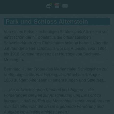
Park und Schloss Altenstein
Von einem Felsen im heutigen Schlosspark Altenstein soll
einst schon der hl. Bonifatius die ortsansässigen
Schweinehirten zum Christentum bekehrt haben. Über die
Jahrhunderte Herrschaftssitz war der Altenstein von 1804
bis 1918 Sommerresidenz der Herzöge von Sachsen-
Meiningen.
Bernhard II., der Fröbel das Marienthaler Schlösschen zur
Verfügung stellte, war Herzog, als Fröbel am 4. August
1850 auf dem Altenstein in einem Kinder- und Spielfest...
„... der aufwachsenden Kindheit und Jugend ... die
Forderungen der Zeit zur Anschauung und Einsicht zu
bringen, ... daß endlich die Menschheit schön ausführe und
rein darstelle, was die an sie ergebende Forderung und
Aufgabe ist: allseitig einiges Leben.“