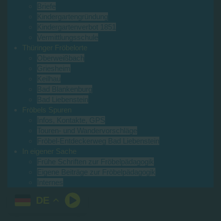
Briefe
Kindergartengründung
Kindergartenverbot 1851
Vermittlungsschule
Thüringer Fröbelorte
Oberweißbach
Griesheim
Keilhau
Bad Blankenburg
Bad Liebenstein
Fröbels Spuren
Infos, Kontakte, GPS
Touren- und Wandervorschläge
Fröbel-Entdeckerweg Bad Liebenstein
In eigener Sache
Frühe Schriften zur Fröbelpädagogik
Eigene Beiträge zur Fröbelpädagogik
Internes
DE